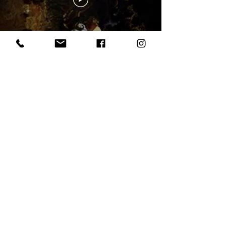
Barbara Bonvin artiste plasticienne
Romainmôtier
Suisse
barbarabonvin.bb@gmail.com
+41 79 344 03 46
Création du site © 2018 Myriam Ramel /
www.lumieredujour.ch