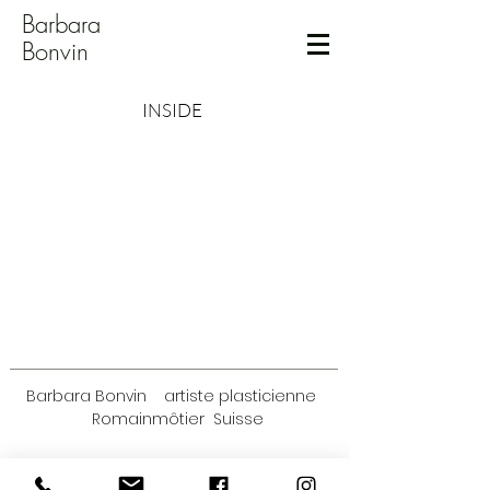
Barbara
Bonvin
INSIDE
Barbara Bonvin artiste plasticienne
Romainmôtier
Suisse
barbarabonvin.bb@gmail.com
+41 79 344 03 46